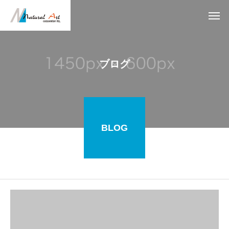
ブログ
BLOG